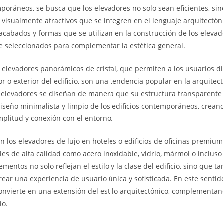
mporáneos, se busca que los elevadores no solo sean eficientes, si
visualmente atractivos que se integren en el lenguaje arquitectónic
 acabados y formas que se utilizan en la construcción de los eleva
 seleccionados para complementar la estética general.
s elevadores panorámicos de cristal, que permiten a los usuarios di
ior o exterior del edificio, son una tendencia popular en la arquitec
elevadores se diseñan de manera que su estructura transparente 
diseño minimalista y limpio de los edificios contemporáneos, crean
plitud y conexión con el entorno.
n los elevadores de lujo en hoteles o edificios de oficinas premiu
ales de alta calidad como acero inoxidable, vidrio, mármol o inclus
ementos no solo reflejan el estilo y la clase del edificio, sino que t
rear una experiencia de usuario única y sofisticada. En este sentido
onvierte en una extensión del estilo arquitectónico, complementand
io.