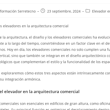
nformación Serretecno
23 septiembre, 2024
Elevador e
os elevadores en la arquitectura comercial
re la arquitectura, el diseño y los elevadores comerciales ha evoluc
te a lo largo del tiempo, convirtiéndose en un factor clave en el de
nos. Hoy en día, los elevadores comerciales no solo cumplen una f
ertical, sino que también se integran en el diseño arquitectónico
nológicos que complementan el estilo y la funcionalidad de los espa
o, exploraremos cómo estos tres aspectos están intrínsecamente co
su integración armónica.
el elevador en la arquitectura comercial
comerciales son esenciales en edificios de gran altura, como oficina
oteles. Su principal función es optimizar el desplazamiento dentro