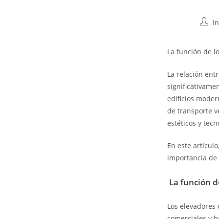
I
La función de l
La relación ent
significativamen
edificios moder
de transporte v
estéticos y tec
En este artícul
importancia de 
La función d
Los elevadores 
comerciales y h