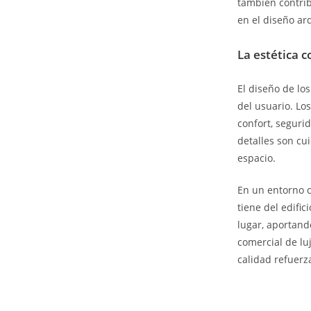
también contrib
en el diseño ar
La estética 
El diseño de lo
del usuario. Lo
confort, seguri
detalles son cu
espacio.
En un entorno c
tiene del edifi
lugar, aportand
comercial de lu
calidad refuerza