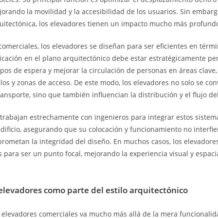
jorando la movilidad y la accesibilidad de los usuarios. Sin embar
uitectónica, los elevadores tienen un impacto mucho más profund
s comerciales, los elevadores se diseñan para ser eficientes en térm
icación en el plano arquitectónico debe estar estratégicamente p
mpos de espera y mejorar la circulación de personas en áreas clave
illos y zonas de acceso. De este modo, los elevadores no solo se con
nsporte, sino que también influencian la distribución y el flujo del 
 trabajan estrechamente con ingenieros para integrar estos sistem
edificio, asegurando que su colocación y funcionamiento no interfie
prometan la integridad del diseño. En muchos casos, los elevadore
 para ser un punto focal, mejorando la experiencia visual y espacia
 elevadores como parte del estilo arquitectónico
s elevadores comerciales va mucho más allá de la mera funcionalid