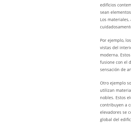
edificios conte
sean elementos 
Los materiales,
cuidadosamente
Por ejemplo, lo
vistas del inter
moderna. Estos 
fusione con el 
sensación de am
Otro ejemplo so
utilizan materi
nobles. Estos el
contribuyen a c
elevadores se c
global del edific