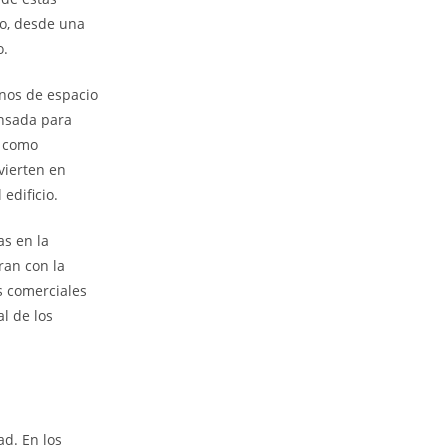
go, desde una
o.
inos de espacio
ensada para
, como
vierten en
edificio.
as en la
ran con la
s comerciales
l de los
ad. En los