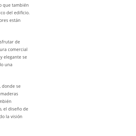
no que también
o del edificio.
dores están
sfrutar de
tura comercial
y elegante se
do una
m, donde se
o maderas
ambién
, el diseño de
o la visión