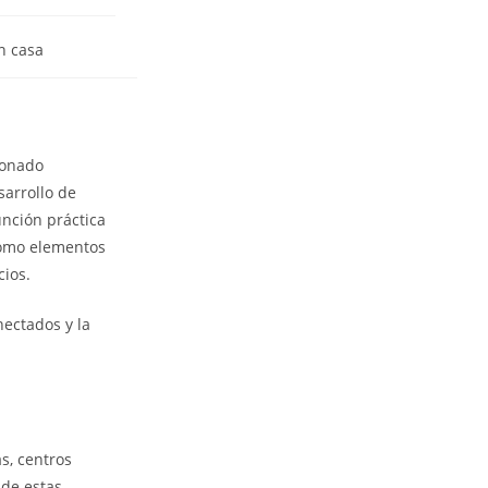
n casa
ionado
sarrollo de
unción práctica
 como elementos
cios.
nectados y la
s, centros
 de estas