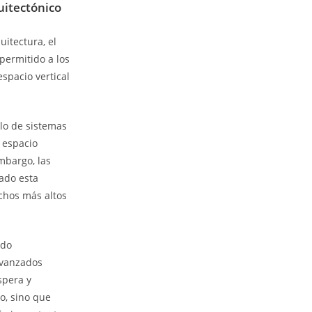
uitectónico
uitectura, el
permitido a los
spacio vertical
lo de sistemas
 espacio
mbargo, las
ado esta
echos más altos
ado
 avanzados
spera y
o, sino que