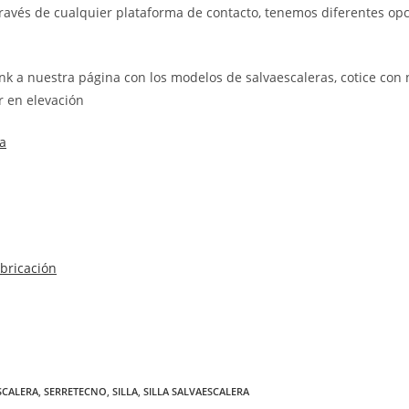
ravés de cualquier plataforma de contacto, tenemos diferentes op
ink a nuestra página con los modelos de salvaescaleras, cotice con
r en elevación
a
bricación
SCALERA
,
SERRETECNO
,
SILLA
,
SILLA SALVAESCALERA