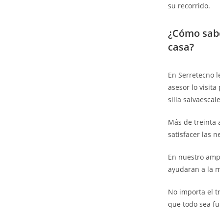
su recorrido.
¿Cómo sabe
casa?
En Serretecno le
asesor lo visit
silla salvaescal
Más de treinta 
satisfacer las 
En nuestro ampl
ayudaran a la m
No importa el t
que todo sea fu