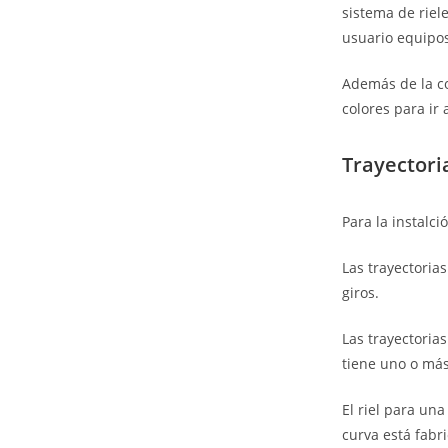
sistema de riel
usuario equipo
Además de la co
colores para ir
Trayectori
Para la instalci
Las trayectoria
giros.
Las trayectoria
tiene uno o más
El riel para un
curva está fabr