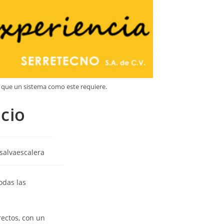
d que un sistema como este requiere.
acio
 salvaescalera
odas las
rectos, con un