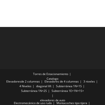
Torres de Estacionamiento
Catalogo
Elevadoresde 2 columnas
Elevadores de 4 columnas
3 niveles
4 Niveles
diagonal lift
Subterránea 1N+1S
Subterránea 1N+2S
Subterránea 1E+1N+1S+
elevadores de auto
Electromecánico de uso rudo
Montacoches tipo tijera