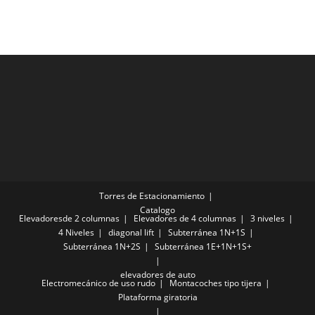
Torres de Estacionamiento
Catalogo
Elevadoresde 2 columnas
Elevadores de 4 columnas
3 niveles
4 Niveles
diagonal lift
Subterránea 1N+1S
Subterránea 1N+2S
Subterránea 1E+1N+1S+
elevadores de auto
Electromecánico de uso rudo
Montacoches tipo tijera
Plataforma giratoria