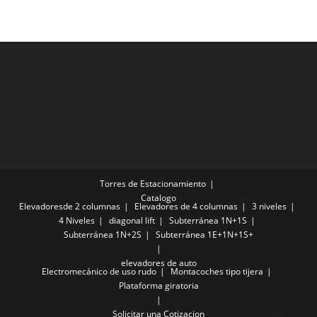
Torres de Estacionamiento
Catalogo
Elevadoresde 2 columnas
Elevadores de 4 columnas
3 niveles
4 Niveles
diagonal lift
Subterránea 1N+1S
Subterránea 1N+2S
Subterránea 1E+1N+1S+
elevadores de auto
Electromecánico de uso rudo
Montacoches tipo tijera
Plataforma giratoria
Solicitar una Cotizacion