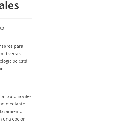
ales
to
nsores para
en diversos
nología se está
ad.
tar automóviles
onan mediante
plazamiento
on una opción