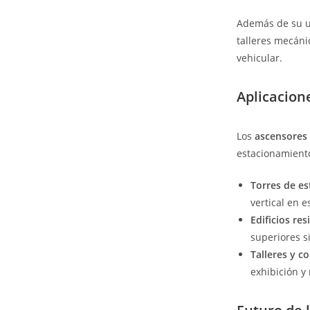
Además de su u
talleres mecáni
vehicular.
Aplicacion
Los
ascensores 
estacionamiento
Torres de e
vertical en 
Edificios re
superiores 
Talleres y c
exhibición y