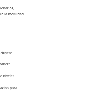
ionarios,
ra la movilidad
ncluyen:
 manera
 o niveles
vación para