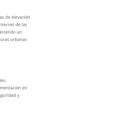
as de elevación
Internet de las
reciendo un
cturas urbanas
es,
ementación en
eguridad y