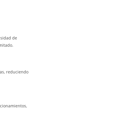
esidad de
mitado.
ias, reduciendo
acionamientos,