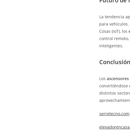
Futuro de 
La tendencia ap
para vehículos. 
Cosas (IoT), los
control remoto,
inteligentes.
Conclusió
Los
ascensores 
convirtiéndose
distintos secto
aprovechamient
serretecno.com
elevadorencas