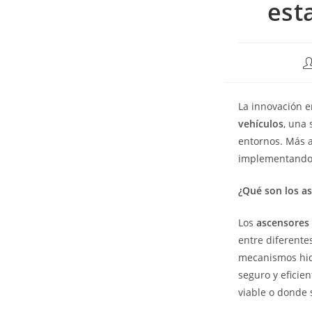
est
La innovación e
vehículos
, una 
entornos. Más a
implementando e
¿Qué son los a
Los
ascensores 
entre diferente
mecanismos hidr
seguro y eficie
viable o donde 