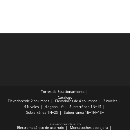
Torres de Estacionamiento
Catalogo
Elevadoresde 2 columnas
Elevadores de 4 columnas
3 niveles
4 Niveles
diagonal lift
Subterránea 1N+1S
Subterránea 1N+2S
Subterránea 1E+1N+1S+
elevadores de auto
Electromecánico de uso rudo
Montacoches tipo tijera