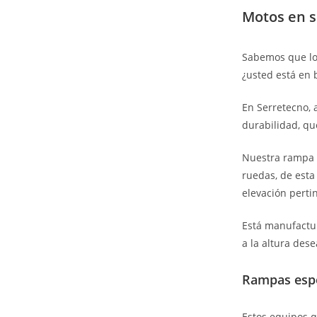
Motos en s
Sabemos que lo
¿usted está en 
En Serretecno, 
durabilidad, qu
Nuestra rampa p
ruedas, de esta
elevación perti
Está manufactur
a la altura des
Rampas espe
Estos equipos q