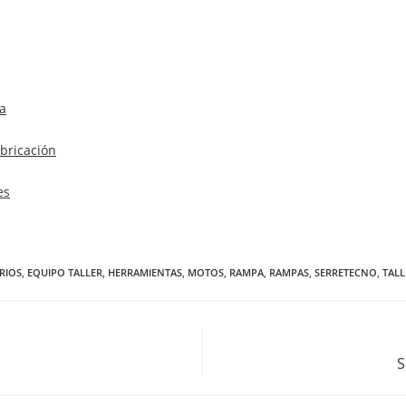
a
bricación
es
RIOS
,
EQUIPO TALLER
,
HERRAMIENTAS
,
MOTOS
,
RAMPA
,
RAMPAS
,
SERRETECNO
,
TALL
S