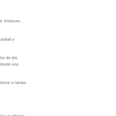
e. Entonces,
alidad y
los de dos
s desde una
colocar a rampa
os, le ofrecen