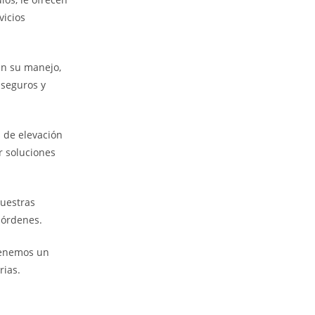
vicios
en su manejo,
 seguros y
 de elevación
r soluciones
nuestras
 órdenes.
 tenemos un
rias.