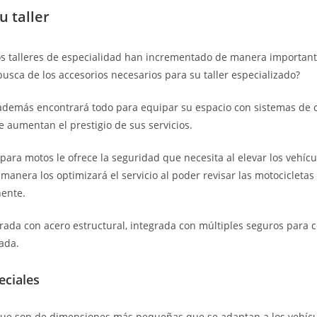
u taller
s talleres de especialidad han incrementado de manera important
busca de los accesorios necesarios para su taller especializado?
además encontrará todo para equipar su espacio con sistemas de c
e aumentan el prestigio de sus servicios.
ara motos le ofrece la seguridad que necesita al elevar los vehícu
 manera los optimizará el servicio al poder revisar las motocicleta
nente.
ada con acero estructural, integrada con múltiples seguros para 
eada.
ciales
ue son de dimensiones más pequeñas que se adaptan a los vehícul