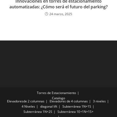
Innovaciones en torres de estacionamiento
automatizadas: ¿Cómo será el futuro del parking?
24 marzo, 2025
Torres de Estacionamiento
Catalogo
Elevadoresde 2 columnas
Elevadores de 4 columnas
3 niveles
4 Niveles
diagonal lift
Subterránea 1N+1S
Subterránea 1N+2S
Subterránea 1E+1N+1S+