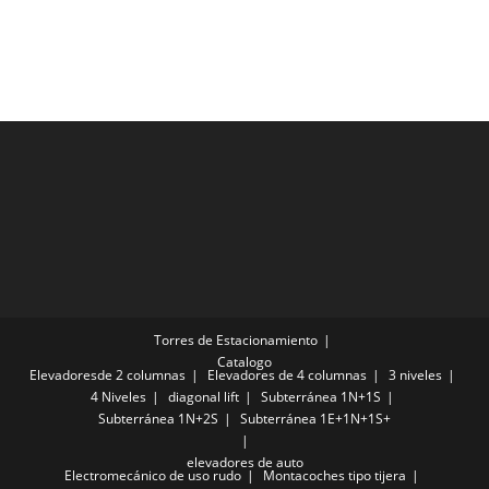
Torres de Estacionamiento
Catalogo
Elevadoresde 2 columnas
Elevadores de 4 columnas
3 niveles
4 Niveles
diagonal lift
Subterránea 1N+1S
Subterránea 1N+2S
Subterránea 1E+1N+1S+
elevadores de auto
Electromecánico de uso rudo
Montacoches tipo tijera