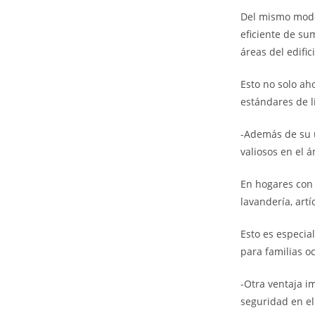
Del mismo modo,
eficiente de su
áreas del edifici
Esto no solo ah
estándares de l
-Además de su u
valiosos en el á
En hogares con 
lavandería, artí
Esto es especia
para familias o
-Otra ventaja i
seguridad en el