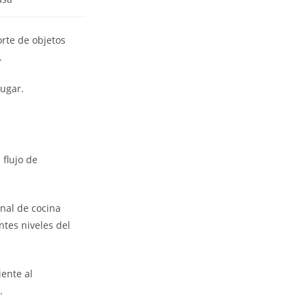
rte de objetos
.
lugar.
 flujo de
onal de cocina
ntes niveles del
iente al
.