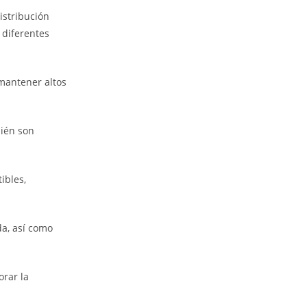
istribución
 diferentes
 mantener altos
bién son
ibles,
a, así como
orar la