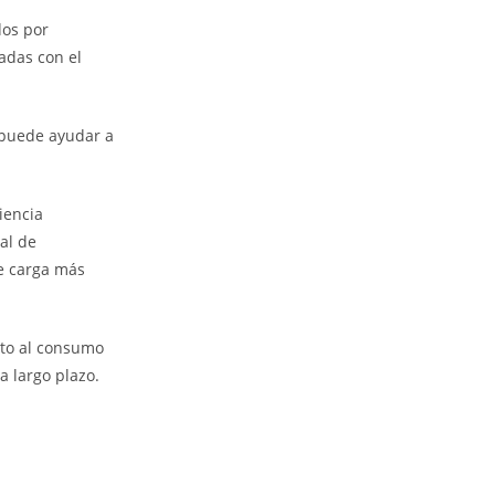
s ​​por
nadas con el
n puede ayudar a
iencia
cal de
de carga más
nto al consumo
a largo plazo.