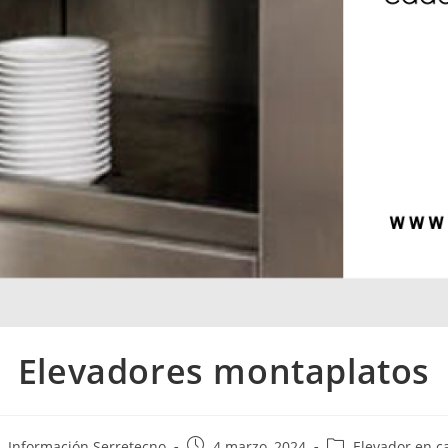
Elevadores montaplatos
Información Serretecno
4 marzo, 2024
Elevador en c