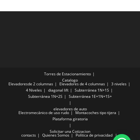
Torres de Estacionamiento
Catalogo
Elevadoresde 2 columnas
Elevadores de 4 columnas
3 niveles
4 Niveles
diagonal lift
Subterránea 1N+1S
Subterránea 1N+2S
Subterránea 1E+1N+1S+
elevadores de auto
Electromecánico de uso rudo
Montacoches tipo tijera
Plataforma giratoria
Solicitar una Cotizacion
contacts
Quienes Somos
Política de privacidad