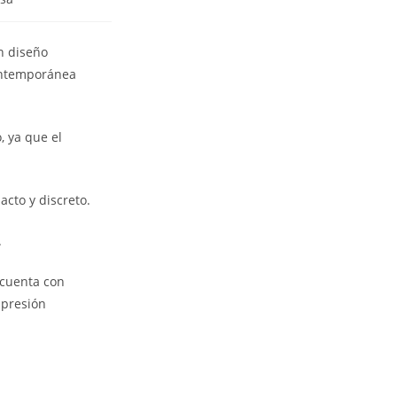
n diseño
ontemporánea
, ya que el
cto y discreto.
.
 cuenta con
 presión