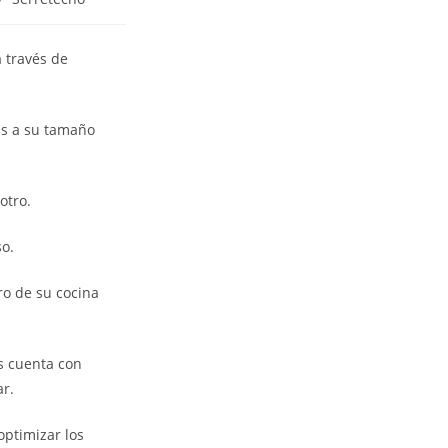
 través de
ias a su tamaño
otro.
so.
ro de su cocina
s cuenta con
ar.
optimizar los