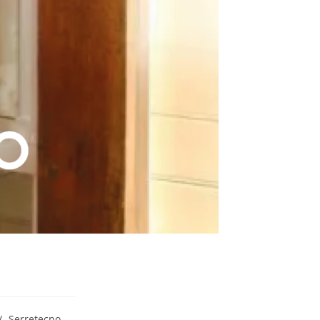
/
Serretecno