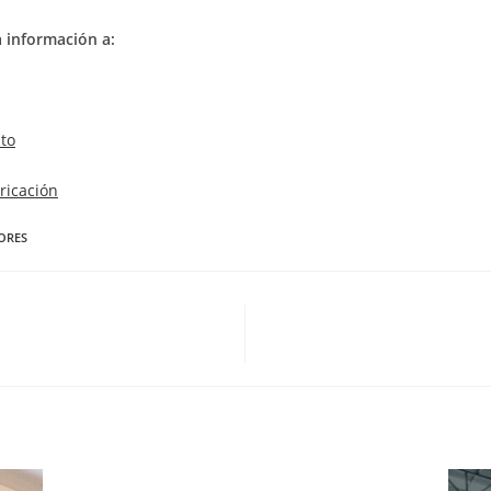
 información a:
to
ricación
ORES