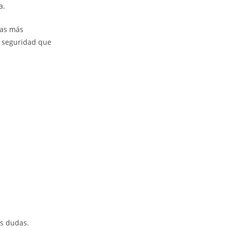
a.
las más
y seguridad que
us dudas.