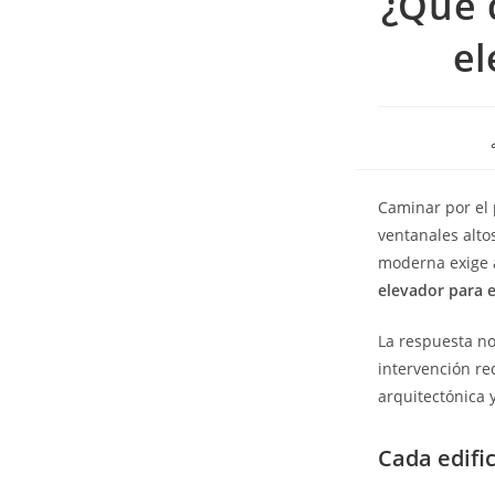
¿Qué 
el
Caminar por el p
ventanales alto
moderna exige a
elevador para e
La respuesta no
intervención re
arquitectónica 
Cada edific