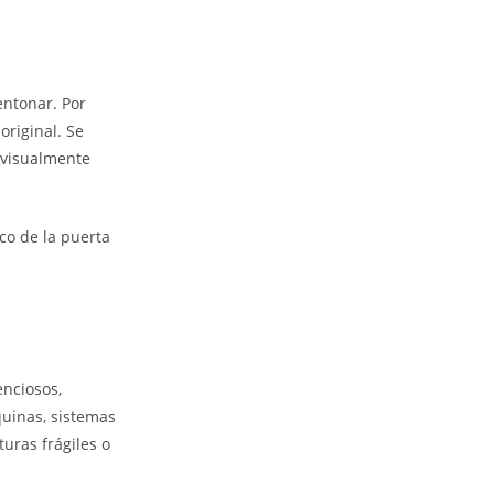
entonar. Por
original. Se
n visualmente
rco de la puerta
enciosos,
quinas, sistemas
uras frágiles o