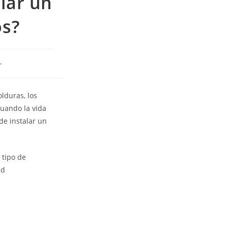
lar un
os?
r
olduras, los
cuando la vida
de instalar un
 tipo de
ad