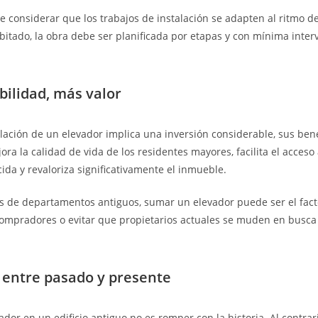
 considerar que los trabajos de instalación se adapten al ritmo del
itado, la obra debe ser planificada por etapas y con mínima inter
bilidad, más valor
lación de un elevador implica una inversión considerable, sus bene
ora la calidad de vida de los residentes mayores, facilita el acces
ida y revaloriza significativamente el inmueble.
 de departamentos antiguos, sumar un elevador puede ser el facto
compradores o evitar que propietarios actuales se muden en busc
 entre pasado y presente
ador en un edificio antiguo no es romper con la historia. Al contrari