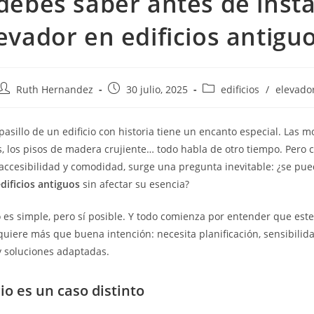
debes saber antes de insta
evador en edificios antigu
Ruth Hernandez
30 julio, 2025
edificios
/
elevado
asillo de un edificio con historia tiene un encanto especial. Las m
s, los pisos de madera crujiente… todo habla de otro tiempo. Pero 
ccesibilidad y comodidad, surge una pregunta inevitable: ¿se pue
dificios antiguos
sin afectar su esencia?
 es simple, pero sí posible. Y todo comienza por entender que este
quiere más que buena intención: necesita planificación, sensibilid
y soluciones adaptadas.
io es un caso distinto