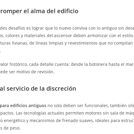
 romper el alma del edificio
des desafíos es lograr que lo nuevo conviva con lo antiguo sin des
os, colores y materiales del ascensor deben armonizar con el estilo 
cturas livianas, de líneas limpias y revestimientos que no compita
.
valor histórico, cada detalle cuenta: desde la botonera hasta el ma
ede ser motivo de revisión.
al servicio de la discreción
para edificios antiguos
no solo deben ser funcionales, también sil
mpactos. Las tecnologías actuales permiten motores sin sala de má
 energético y mecanismos de frenado suaves, ideales para estruct
es de peso.