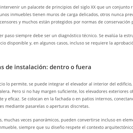
intervenir un palacete de principios del siglo XX que un conjunto 
gunos inmuebles tienen muros de carga delicados, otros nunca pre
scensores y muchos están protegidos por normas de conservación p
mer paso siempre debe ser un diagnóstico técnico. Se evalúa la estru
acio disponible y, en algunos casos, incluso se requiere la aprobac
s de instalación: dentro o fuera
o lo permite, se puede integrar el elevador al interior del edificio,
alera. Pero si no hay margen suficiente, los elevadores exteriores 
te y eficaz. Se colocan en la fachada o en patios internos, conectan
les mediante pasarelas o aperturas discretas.
es, muchas veces panorámicos, pueden convertirse incluso en ele
nmueble, siempre que su diseño respete el contexto arquitectónico