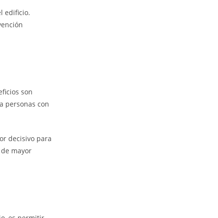
 edificio.
vención
ficios son
o a personas con
r decisivo para
a de mayor
o, es permitir