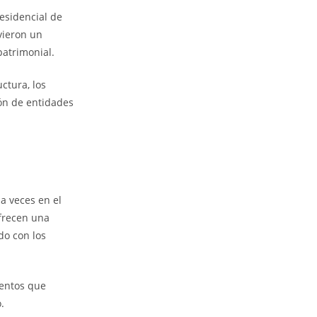
residencial de
vieron un
atrimonial.
ctura, los
ión de entidades
 a veces en el
ofrecen una
do con los
mentos que
.