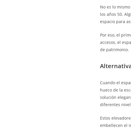
No es lo mismo 
los años 50. Al
espacio para a
Por eso, el pri
accesos, el esp
de patrimonio.
Alternativa
Cuando el espaci
hueco de la esc
solución elegan
diferentes nive
Estos elevador
embellecen el i