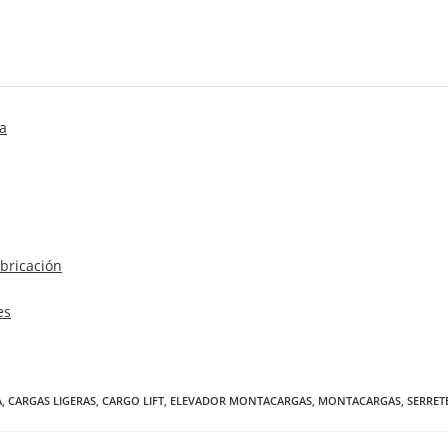
a
bricación
es
A
,
CARGAS LIGERAS
,
CARGO LIFT
,
ELEVADOR MONTACARGAS
,
MONTACARGAS
,
SERRE