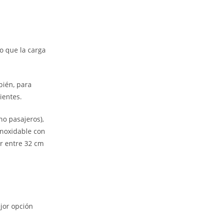
o que la carga
bién, para
ientes.
no pasajeros),
 inoxidable con
er entre 32 cm
jor opción