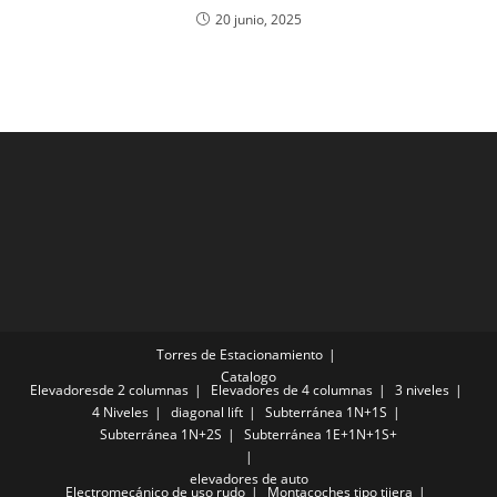
20 junio, 2025
Torres de Estacionamiento
Catalogo
Elevadoresde 2 columnas
Elevadores de 4 columnas
3 niveles
4 Niveles
diagonal lift
Subterránea 1N+1S
Subterránea 1N+2S
Subterránea 1E+1N+1S+
elevadores de auto
Electromecánico de uso rudo
Montacoches tipo tijera