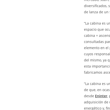
diversificados, 
de lanza de un
“La cabina es u
espacio que ocu
cabina = ascens
consultadas par
elemento en el 
cuyos responsab
del mismo, ya q
esta importanc
fabricamos asc
“La cabina es u
de que, en ocas
desde
Eninter
,
adquisición de 
energético y, f