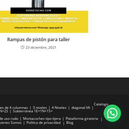
Rampas de pistón para taller
23 diciembre, 2021
Catalogo
es de 4 columnas
3 niveles
4 Niveles
diagonal lift
1N+2S
Subterránea 1E+1N+1S+
de uso rudo
Montacoches tipo tijera
Plataforma giratoria
uienes Somos
Política de privacidad
Blog