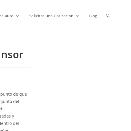
de auto
Solicitar una Cotizacion
Blog
ensor
l punto de que
njunto del
 de
zadas y
dentro del
seños