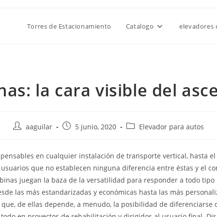
Torres de Estacionamiento
Catalogo
elevadores 
nas: la cara visible del asc
aaguilar
5 junio, 2020
Elevador para autos
pensables en cualquier instalación de transporte vertical, hasta e
usuarios que no establecen ninguna diferencia entre éstas y el co
abinas juegan la baza de la versatilidad para responder a todo tipo
esde las más estandarizadas y económicas hasta las más personali
s que, de ellas depende, a menudo, la posibilidad de diferenciarse 
todo en proyectos de rehabilitación y dirigidos al usuario final. Di