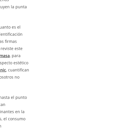
ituyen la punta
uanto es el
entificación
las firmas
reviste este
masa
, para
specto estético
nic
, cuantifican
osotros no
hasta el punto
can
inantes en la
es, el consumo
n