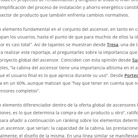
simplificación del proceso de instalación y ahorro energético const
 sector de producto que también enfrenta cambios normativos.
n elemento fundamental en el conjunto del ascensor, en tanto en c
pan los usuarios, hasta el punto de que para muchos de ellos la id
or es casi total”. Así de tajantes se muestran desde
Tresa
, una de 
a realizar este reportaje, al preguntarles sobre la importancia que 
proyecto global del ascensor. Coinciden con esta opinión desde
Su
les, “la cabina del ascensor tiene una importancia altísima en el a
ue el usuario final es lo que aprecia durante su uso”. Desde
Portec
ia en un 60%, aunque matizan que “hay que tener en cuenta que n
ensores completos”.
n elemento diferenciador dentro de la oferta global de ascensores 
iones, es lo que determina la compra de un producto u otro”, ratifi
 para añadir a continuación un ránking sobre los elementos determ
un ascensor, que serían: la capacidad de la cabina, las prestacion
inalmente, el diseño de la misma. En una línea similar se manifiesta