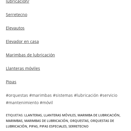
lubricacion/
Serretecno
Elevautos
Elevador en casa
Marimbas de lubricación
Llanteras móviles
Pipas
#orquestas #marimbas #sistemas #lubricación #servicio
#mantenimiento #móvil
ETIQUETAS
:
LLANTERAS
,
LLANTERAS MÓVILES
,
MARIMBA DE LUBRICACIÓN
,
MARIMBAS
,
MARIMBAS DE LUBRICACIÓN
,
ORQUESTAS
,
ORQUESTAS DE
LUBRICACIÓN
,
PIPAS
,
PIPAS ESPECIALES
,
SERRETECNO