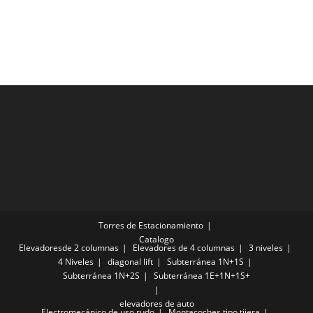
Torres de Estacionamiento
Catalogo
Elevadoresde 2 columnas
Elevadores de 4 columnas
3 niveles
4 Niveles
diagonal lift
Subterránea 1N+1S
Subterránea 1N+2S
Subterránea 1E+1N+1S+
elevadores de auto
Electromecánico de uso rudo
Montacoches tipo tijera