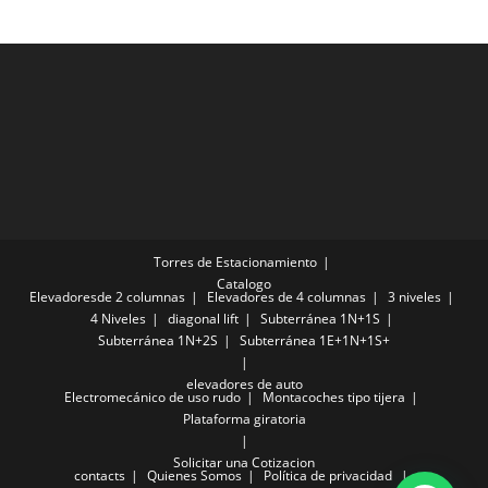
Torres de Estacionamiento
Catalogo
Elevadoresde 2 columnas
Elevadores de 4 columnas
3 niveles
4 Niveles
diagonal lift
Subterránea 1N+1S
Subterránea 1N+2S
Subterránea 1E+1N+1S+
elevadores de auto
Electromecánico de uso rudo
Montacoches tipo tijera
Plataforma giratoria
Solicitar una Cotizacion
contacts
Quienes Somos
Política de privacidad